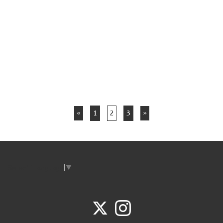
«
1
2
3
»
Select Language
▼