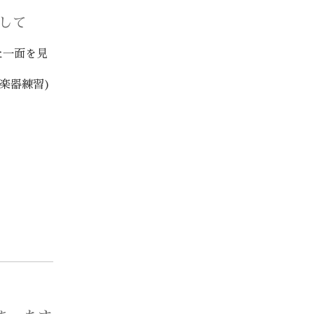
として
た一面を見
楽器練習)