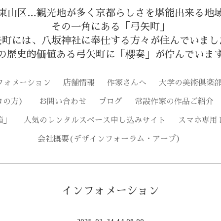
東山区…観光地が多く京都らしさを堪能出来る地
その一角にある「弓矢町」
矢町には、八坂神社に奉仕する方々が住んでいまし
の歴史的価値ある弓矢町に「櫻奏」が佇んでいま
フォメーション
店舗情報
作家さんへ
大学の美術倶楽
ロの方）
お問い合わせ
ブログ
常設作家の作品ご紹介
箱」
人気のレンタルスペース申し込みサイト
スマホ専用
会社概要(デザインフォーラム・アープ）
インフォメーション