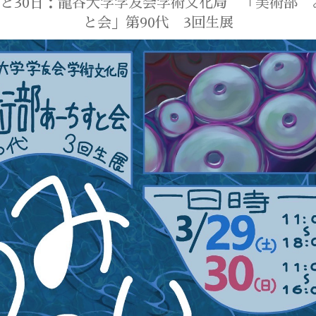
9日と30日：龍谷大学学友会学術文化局 「美術部 
と会」第90代 3回生展