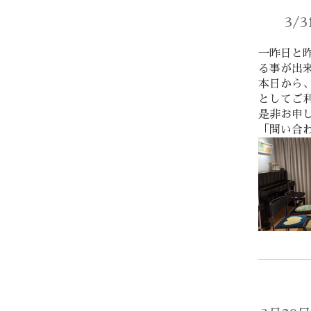
3/
一昨日と
る事が出
本日から
としてご
是非お申
「問い合